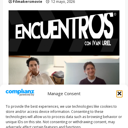
Filmakersmovie
12 mayo, 2026
Manage Consent
Entrevista
Series
To provide the best experiences, we use technologies like cookies to
ENCUENTROS CON IVÁN URIEL T3E22: JUAN PATRICIO
store and/or access device information. Consenting to these
RIVEROLL
technologies will allow us to process data such as browsing behavior or
unique IDs on this site. Not consenting or withdrawing consent, may
Filmakersmovie
5 mayo, 2026
adversely affect certain features and functions.