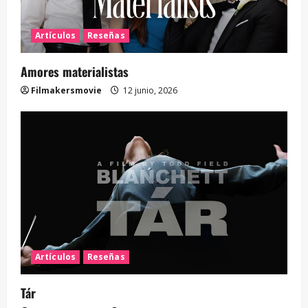
Artículos
Reseñas
Amores materialistas
Filmakersmovie
12 junio, 2026
Artículos
Reseñas
Tár