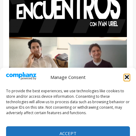
Manage Consent
Entrevista
Series
To provide the best experiences, we use technologies like cookies to
ENCUENTROS CON IVÁN URIEL T3E22: JUAN PATRICIO
store and/or access device information. Consenting to these
RIVEROLL
technologies will allow us to process data such as browsing behavior or
unique IDs on this site. Not consenting or withdrawing consent, may
Filmakersmovie
5 mayo, 2026
adversely affect certain features and functions.
Copyright © Todos los derechos reservados 2026
|
ACCEPT