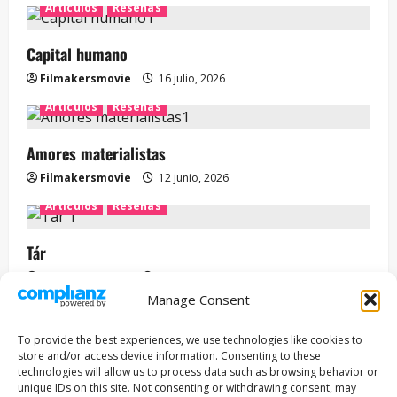
Artículos
Reseñas
Capital humano
Filmakersmovie
16 julio, 2026
Artículos
Reseñas
Amores materialistas
Filmakersmovie
12 junio, 2026
Artículos
Reseñas
Tár
Filmakersmovie
12 mayo, 2026
Manage Consent
Entrevista
Series
To provide the best experiences, we use technologies like cookies to
ENCUENTROS CON IVÁN URIEL T3E22: JUAN PATRICIO
store and/or access device information. Consenting to these
RIVEROLL
technologies will allow us to process data such as browsing behavior or
unique IDs on this site. Not consenting or withdrawing consent, may