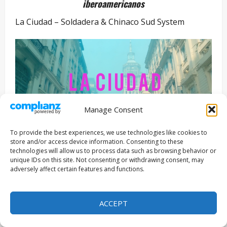
iberoamericanos
La Ciudad – Soldadera & Chinaco Sud System
Manage Consent
To provide the best experiences, we use technologies like cookies to
store and/or access device information. Consenting to these
technologies will allow us to process data such as browsing behavior or
unique IDs on this site. Not consenting or withdrawing consent, may
Lo que ves no lo hizo solo una
adversely affect certain features and functions.
máquina… Nuestro deseo de seguir explorando
nuevos lenguajes y formas de expresión
ACCEPT
audiovisual nos llevó a experimentar con la
inteligencia artificial. No como un reemplazo, sino