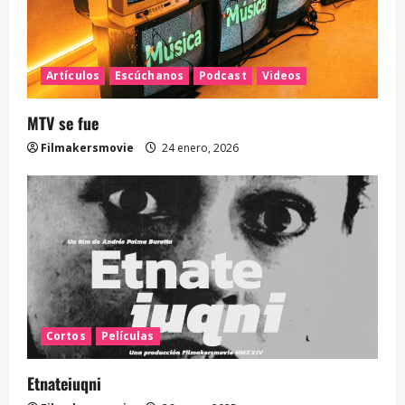
Artículos
Escúchanos
Podcast
Videos
MTV se fue
Filmakersmovie
24 enero, 2026
Cortos
Películas
Etnateiuqni