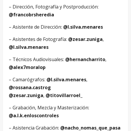
– Dirección, Fotografía y Postproducción:
@francobrsheredia
– Asistente de Dirección:
@l.silva.menares
– Asistentes de Fotografía:
@zesar.zuniga
,
@l.silva.menares
– Técnicos Audiovisuales:
@hernancharrito
,
@alex7moralop
– Camarógrafos:
@l.silva.menares
,
@rossana.castrog
@zesar.zuniga
,
@titovillarroel_
– Grabación, Mezcla y Masterización:
@a.l.k.enloscontroles
– Asistencia Grabación:
@nacho_nomas_que_pasa