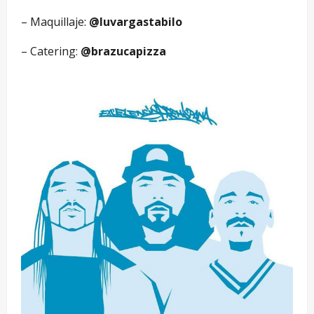
– Maquillaje:
@luvargastabilo
– Catering:
@brazucapizza