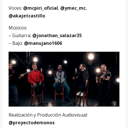
Voces:
@mcpiri_oficial
,
@ymec_mc
,
@akajetcastillo
Músicos:
– Guitarra:
@jonathan_salazar35
– Bajo:
@manujano1606
Realización y Producción Audiovisual:
@proyectodemonos