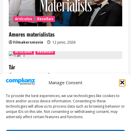
Artículos
Reseñas
Amores materialistas
Filmakersmovie
12 junio, 2026
Artículos
Reseñas
Tár
Filmakersmovie
12 mayo, 2026
Manage Consent
Entrevista
Series
To provide the best experiences, we use technologies like cookies to
ENCUENTROS CON IVÁN URIEL T3E22: JUAN PATRICIO
store and/or access device information. Consenting to these
RIVEROLL
technologies will allow us to process data such as browsing behavior or
unique IDs on this site. Not consenting or withdrawing consent, may
Filmakersmovie
5 mayo, 2026
adversely affect certain features and functions.