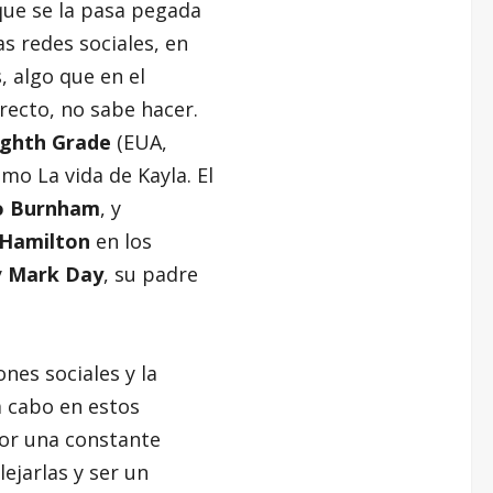
que se la pasa pegada
as redes sociales, en
, algo que en el
irecto, no sabe hacer.
ighth Grade
(EUA,
mo La vida de Kayla. El
o Burnham
, y
 Hamilton
en los
y
Mark Day
, su padre
nes sociales y la
a cabo en estos
or una constante
lejarlas y ser un