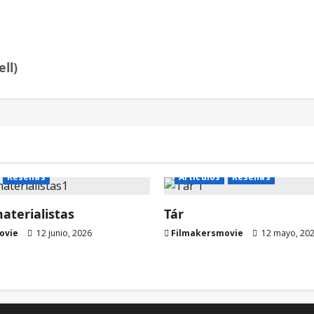
ll)
Reseñas
Artículos
Reseñas
terialistas
Tár
ovie
12 junio, 2026
Filmakersmovie
12 mayo, 20