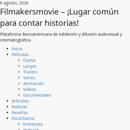
Saltar
6 agosto, 2026
al
Filmakersmovie – ¡Lugar común
contenido
para contar historias!
Plataforma Iberoamericana de exhibición y difusión audiovisual y
cinematográfica.
Menú
Inicio
principal
Películas
Cortos
Largos
Trailers
Series
Animación
Videos
Documentales
Artículos
Noticias
Reseñas
Escúchanos
Entrevista
Podcast