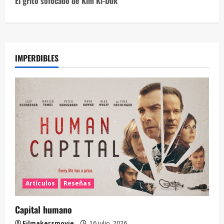
El grito sofocado de Kim Ki-Duk
IMPERDIBLES
Artículos
Reseñas
Capital humano
Filmakersmovie
16 julio, 2026