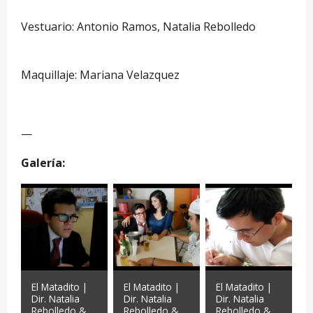
–
Vestuario: Antonio Ramos, Natalia Rebolledo
–
Maquillaje: Mariana Velazquez
—
—
Galería:
El Matadito |
El Matadito |
El Matadito |
Dir. Natalia
Dir. Natalia
Dir. Natalia
Rebolledo &
Rebolledo &
Rebolledo &