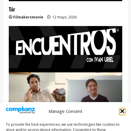
Tár
Filmakersmovie
12 mayo, 2026
Manage Consent
Entrevista
Series
To provide the best experiences, we use technologies like cookies to
ENCUENTROS CON IVÁN URIEL T3E22: JUAN PATRICIO
store and/or access device information. Consenting to these