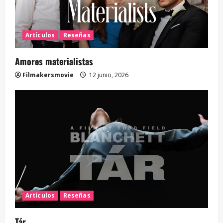
Artículos
Reseñas
Amores materialistas
Filmakersmovie
12 junio, 2026
Artículos
Reseñas
Tár