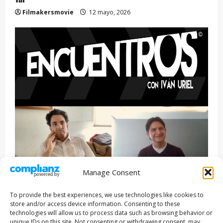
Filmakersmovie
12 mayo, 2026
Manage Consent
Entrevista
Series
To provide the best experiences, we use technologies like cookies to
ENCUENTROS CON IVÁN URIEL T3E22: JUAN PATRICIO
store and/or access device information. Consenting to these
RIVEROLL
technologies will allow us to process data such as browsing behavior or
unique IDs on this site. Not consenting or withdrawing consent, may