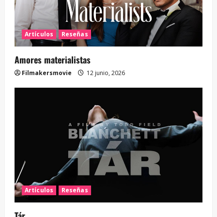
Artículos
Reseñas
Amores materialistas
Filmakersmovie
12 junio, 2026
Artículos
Reseñas
Tár