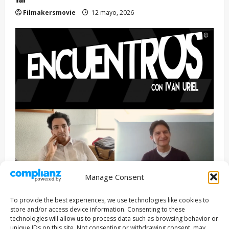
Filmakersmovie
12 mayo, 2026
Manage Consent
Entrevista
Series
To provide the best experiences, we use technologies like cookies to
ENCUENTROS CON IVÁN URIEL T3E22: JUAN PATRICIO
store and/or access device information. Consenting to these
RIVEROLL
technologies will allow us to process data such as browsing behavior or
unique IDs on this site. Not consenting or withdrawing consent, may