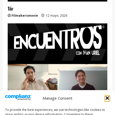
Tár
Filmakersmovie
12 mayo, 2026
Manage Consent
Entrevista
Series
To provide the best experiences, we use technologies like cookies to
ENCUENTROS CON IVÁN URIEL T3E22: JUAN PATRICIO
store and/or access device information. Consenting to these