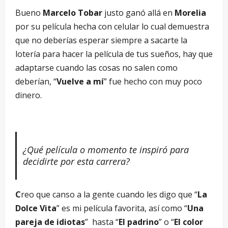
Bueno
Marcelo Tobar
justo ganó allá en
Morelia
por su película hecha con celular lo cual demuestra
que no deberías esperar siempre a sacarte la
lotería para hacer la película de tus sueños, hay que
adaptarse cuando las cosas no salen como
deberían, “
Vuelve a mí
” fue hecho con muy poco
dinero.
¿
Qu
é pelí
cula o momento te inspiró para
decidirte por esta carrera?
C
reo que canso a la gente cuando les digo que “
La
Dolce Vita
” es mi película favorita, así como “
Una
pareja de idiotas
” hasta “
El padrino
” o “
El color