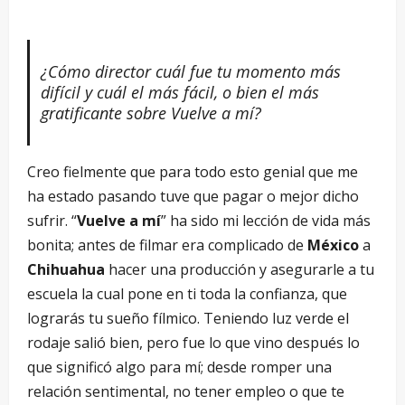
¿C
ómo director cuá
l fue tu momento má
s
difí
cil y cuá
l el más fá
cil, o bien el má
s
gratificante sobre Vuelve a mí
?
Creo fielmente que para todo esto genial que me
ha estado pasando tuve que pagar o mejor dicho
sufrir. “
Vuelve a mí
” ha sido mi lección de vida más
bonita; antes de filmar era complicado de
México
a
Chihuahua
hacer una producción y asegurarle a tu
escuela la cual pone en ti toda la confianza, que
lograrás tu sueño fílmico. Teniendo luz verde el
rodaje salió bien, pero fue lo que vino después lo
que significó algo para mí; desde romper una
relación sentimental, no tener empleo o que te