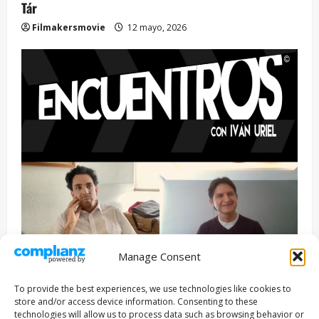
Tár
Filmakersmovie
12 mayo, 2026
Manage Consent
Entrevista
Series
To provide the best experiences, we use technologies like cookies to
ENCUENTROS CON IVÁN URIEL T3E22: JUAN PATRICIO
store and/or access device information. Consenting to these
RIVEROLL
technologies will allow us to process data such as browsing behavior or