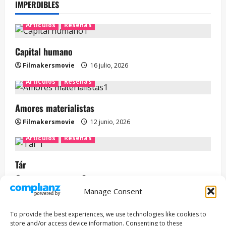
IMPERDIBLES
Artículos
Reseñas
Capital humano
Filmakersmovie
16 julio, 2026
Artículos
Reseñas
Amores materialistas
Filmakersmovie
12 junio, 2026
Artículos
Reseñas
Tár
Filmakersmovie
12 mayo, 2026
Manage Consent
Entrevista
Series
To provide the best experiences, we use technologies like cookies to
ENCUENTROS CON IVÁN URIEL T3E22: JUAN PATRICIO
store and/or access device information. Consenting to these