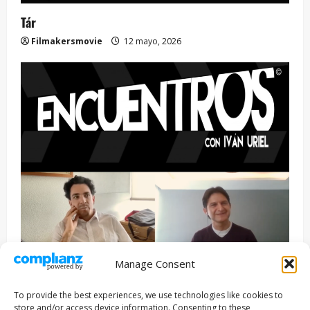
Tár
Filmakersmovie
12 mayo, 2026
Manage Consent
Entrevista
Series
To provide the best experiences, we use technologies like cookies to
ENCUENTROS CON IVÁN URIEL T3E22: JUAN PATRICIO
store and/or access device information. Consenting to these