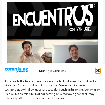
Manage Consent
Entrevista
Series
To provide the best experiences, we use technologies like cookies to
ENCUENTROS CON IVÁN URIEL T3E22: JUAN PATRICIO
store and/or access device information. Consenting to these
RIVEROLL
technologies will allow us to process data such as browsing behavior or
unique IDs on this site. Not consenting or withdrawing consent, may
Filmakersmovie
5 mayo, 2026
adversely affect certain features and functions.