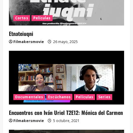
Cortos
Películas
Etnateiuqni
Filmakersmovie
26 mayo, 2025
Documentales
Escúchanos
Películas
Series
Encuentros con Iván Uriel T2E12: Mónica del Carmen
Filmakersmovie
5 octubre, 2021