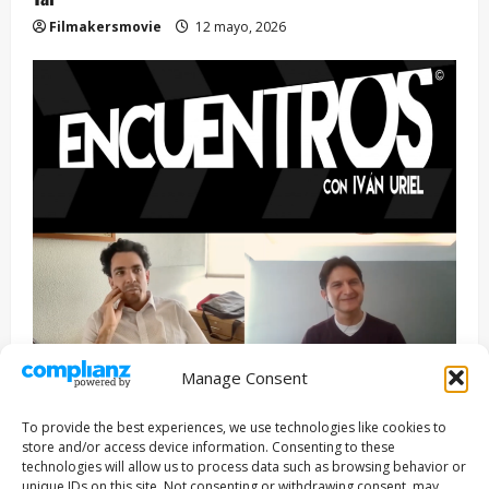
Filmakersmovie
12 mayo, 2026
Manage Consent
Entrevista
Series
To provide the best experiences, we use technologies like cookies to
ENCUENTROS CON IVÁN URIEL T3E22: JUAN PATRICIO
store and/or access device information. Consenting to these
RIVEROLL
technologies will allow us to process data such as browsing behavior or
unique IDs on this site. Not consenting or withdrawing consent, may