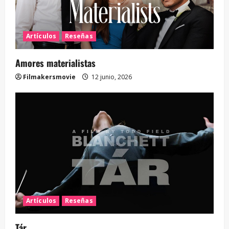
Artículos
Reseñas
Amores materialistas
Filmakersmovie
12 junio, 2026
Artículos
Reseñas
Tár