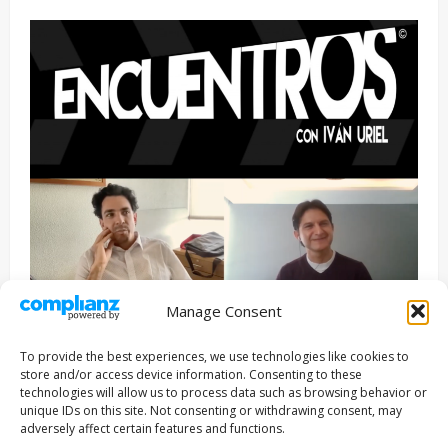
Manage Consent
Entrevista
Series
To provide the best experiences, we use technologies like cookies to
ENCUENTROS CON IVÁN URIEL T3E22: JUAN PATRICIO
store and/or access device information. Consenting to these
RIVEROLL
technologies will allow us to process data such as browsing behavior or
unique IDs on this site. Not consenting or withdrawing consent, may
Filmakersmovie
5 mayo, 2026
adversely affect certain features and functions.