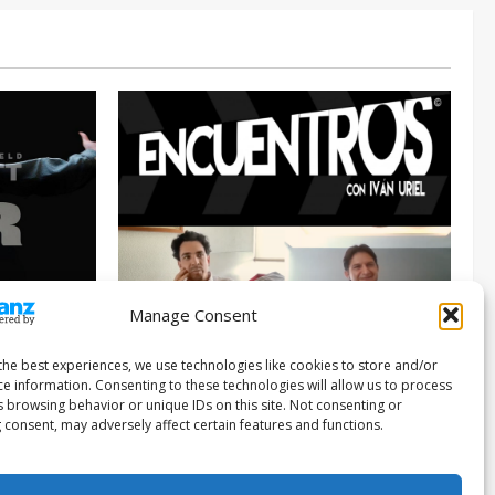
Manage Consent
Entrevista
Series
026
the best experiences, we use technologies like cookies to store and/or
ce information. Consenting to these technologies will allow us to process
ENCUENTROS CON IVÁN URIEL T3E22:
s browsing behavior or unique IDs on this site. Not consenting or
JUAN PATRICIO RIVEROLL
 consent, may adversely affect certain features and functions.
Filmakersmovie
5 mayo, 2026