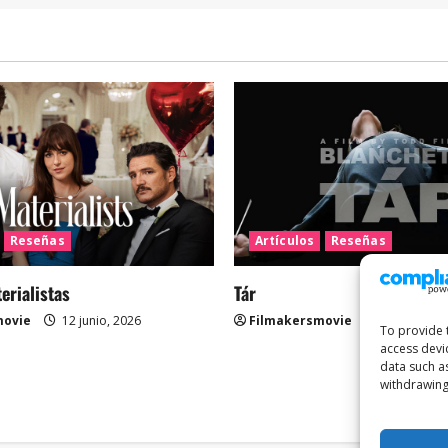
Reseñas
Artículos
Reseñas
rialistas
Tár
movie
12 junio, 2026
Filmakersmovie
12 mayo, 2
To provide 
access devi
data such a
withdrawing