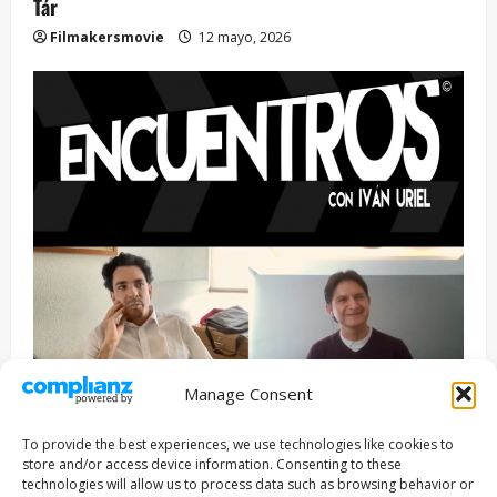
Tár
Filmakersmovie
12 mayo, 2026
Manage Consent
Entrevista
Series
To provide the best experiences, we use technologies like cookies to
ENCUENTROS CON IVÁN URIEL T3E22: JUAN PATRICIO
store and/or access device information. Consenting to these
RIVEROLL
technologies will allow us to process data such as browsing behavior or