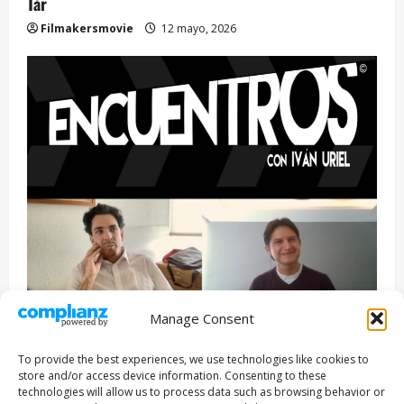
Tár
Filmakersmovie
12 mayo, 2026
Manage Consent
Entrevista
Series
To provide the best experiences, we use technologies like cookies to
ENCUENTROS CON IVÁN URIEL T3E22: JUAN PATRICIO
store and/or access device information. Consenting to these
RIVEROLL
technologies will allow us to process data such as browsing behavior or