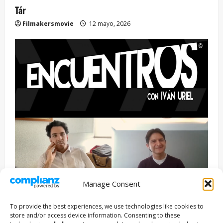
Tár
Filmakersmovie
12 mayo, 2026
Manage Consent
Entrevista
Series
To provide the best experiences, we use technologies like cookies to
ENCUENTROS CON IVÁN URIEL T3E22: JUAN PATRICIO
store and/or access device information. Consenting to these