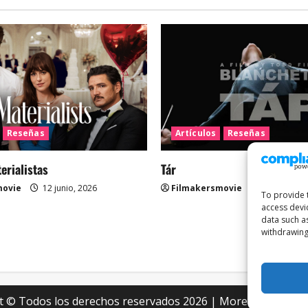
Reseñas
Artículos
Reseñas
rialistas
Tár
movie
12 junio, 2026
Filmakersmovie
12 mayo, 2
To provide 
access devi
data such a
withdrawing
t © Todos los derechos reservados 2026
|
MoreNews
por A