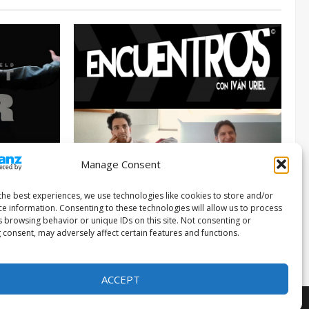
Manage Consent
Entrevista
Series
026
the best experiences, we use technologies like cookies to store and/or
ce information. Consenting to these technologies will allow us to process
ENCUENTROS CON IVÁN URIEL T3E22:
s browsing behavior or unique IDs on this site. Not consenting or
JUAN PATRICIO RIVEROLL
 consent, may adversely affect certain features and functions.
Filmakersmovie
5 mayo, 2026
ACCEPT
F themes.