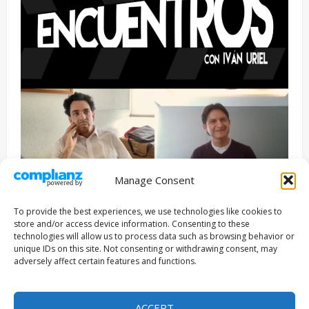
Manage Consent
Entrevista
Series
To provide the best experiences, we use technologies like cookies to
ENCUENTROS CON IVÁN URIEL T3E22: JUAN PATRICIO
store and/or access device information. Consenting to these
RIVEROLL
technologies will allow us to process data such as browsing behavior or
unique IDs on this site. Not consenting or withdrawing consent, may
Filmakersmovie
5 mayo, 2026
adversely affect certain features and functions.
Copyright © Todos los derechos reservados 2026
|
ACCEPT