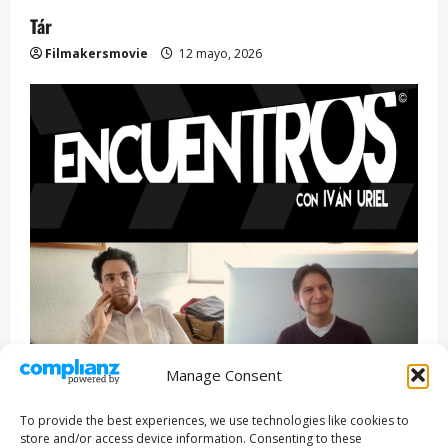
Tár
Filmakersmovie
12 mayo, 2026
Manage Consent
Entrevista
Series
To provide the best experiences, we use technologies like cookies to
ENCUENTROS CON IVÁN URIEL T3E22: JUAN PATRICIO
store and/or access device information. Consenting to these