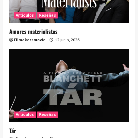
Artículos
Reseñas
Amores materialistas
Filmakersmovie
12 junio, 2026
Artículos
Reseñas
Tár