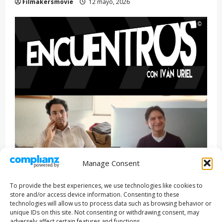
Filmakersmovie
12 mayo, 2026
Manage Consent
Entrevista
Series
To provide the best experiences, we use technologies like cookies to
ENCUENTROS CON IVÁN URIEL T3E22: JUAN PATRICIO
store and/or access device information. Consenting to these
RIVEROLL
technologies will allow us to process data such as browsing behavior or
unique IDs on this site. Not consenting or withdrawing consent, may
Filmakersmovie
5 mayo, 2026
adversely affect certain features and functions.