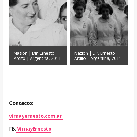
Nazion | Dir. Ernesto
Nazion | Dir. Ernesto
Ardito | Argentina, 2011
Ardito | Argentina, 2011
–
Contacto
:
virnayernesto.com.ar
FB:
VirnayErnesto