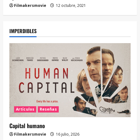
Filmakersmovie
12 octubre, 2021
IMPERDIBLES
Artículos
Reseñas
Capital humano
Filmakersmovie
16 julio, 2026