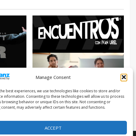
Manage Consent
Entrevista
Series
026
the best experiences, we use technologies like cookies to store and/or
ce information. Consenting to these technologies will allow us to process
ENCUENTROS CON IVÁN URIEL T3E22:
s browsing behavior or unique IDs on this site. Not consenting or
JUAN PATRICIO RIVEROLL
 consent, may adversely affect certain features and functions.
Filmakersmovie
5 mayo, 2026
ACCEPT