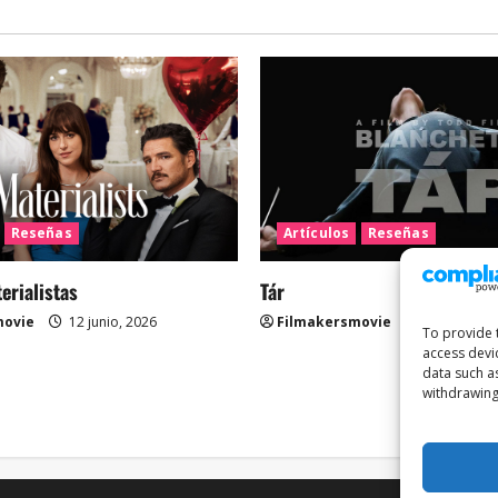
Reseñas
Artículos
Reseñas
rialistas
Tár
movie
12 junio, 2026
Filmakersmovie
12 mayo, 2
To provide 
access devi
data such a
withdrawing