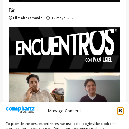
Tár
Filmakersmovie
12 mayo, 2026
Manage Consent
Entrevista
Series
To provide the best experiences, we use technologies like cookies to
ENCUENTROS CON IVÁN URIEL T3E22: JUAN PATRICIO
store and/or access device information. Consenting to these