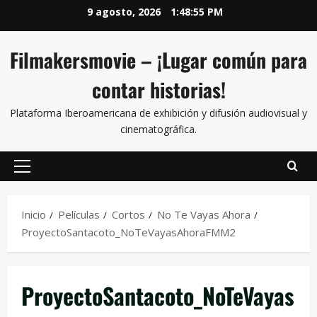
9 agosto, 2026
1:48:55 PM
Filmakersmovie – ¡Lugar común para
contar historias!
Plataforma Iberoamericana de exhibición y difusión audiovisual y
cinematográfica.
Inicio
Películas
Cortos
No Te Vayas Ahora
ProyectoSantacoto_NoTeVayasAhoraFMM2
ProyectoSantacoto_NoTeVayas