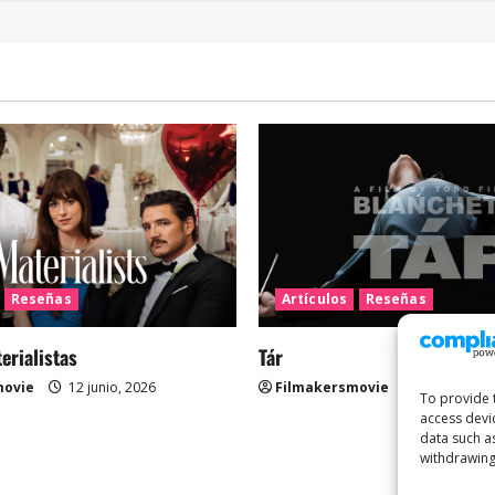
Reseñas
Artículos
Reseñas
rialistas
Tár
movie
12 junio, 2026
Filmakersmovie
12 mayo, 2
To provide 
access devi
data such a
withdrawing