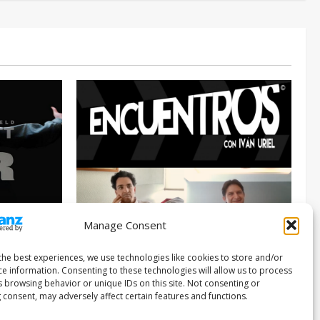
Manage Consent
Entrevista
Series
026
the best experiences, we use technologies like cookies to store and/or
ce information. Consenting to these technologies will allow us to process
ENCUENTROS CON IVÁN URIEL T3E22:
s browsing behavior or unique IDs on this site. Not consenting or
JUAN PATRICIO RIVEROLL
 consent, may adversely affect certain features and functions.
Filmakersmovie
5 mayo, 2026