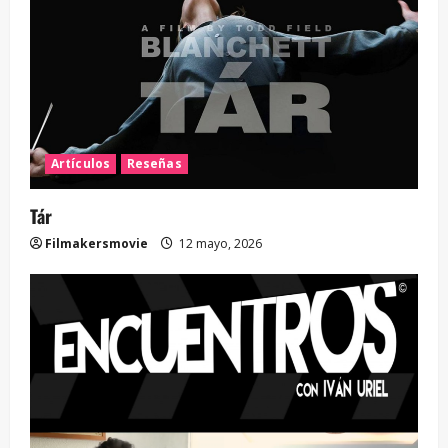
Artículos
Reseñas
Tár
Filmakersmovie
12 mayo, 2026