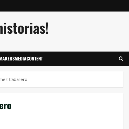
istorias!
LMAKERSMEDIACONTENT
ómez Caballero
lero