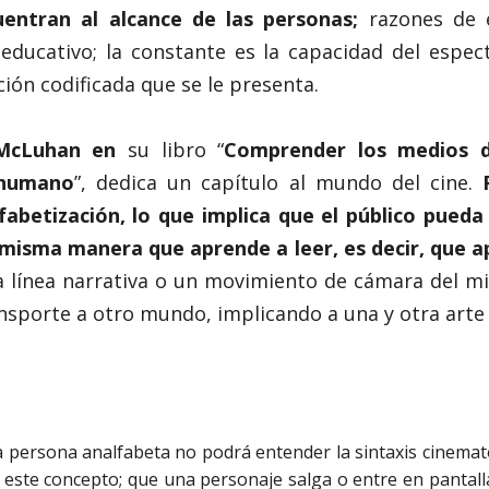
uentran al alcance de las personas;
razones de e
 educativo; la constante es la capacidad del espe
ción codificada que se le presenta.
 McLuhan en
su libro “
Comprender los medios d
 humano
”, dedica un capítulo al mundo del cine.
P
fabetización, lo que implica que el público pueda
misma manera que aprende a leer, es decir, que ap
a línea narrativa o un movimiento de cámara del 
ransporte a otro mundo, implicando a una y otra art
a persona analfabeta no podrá entender la sintaxis cinemat
este concepto; que una personaje salga o entre en pantalla