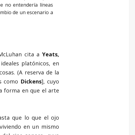
ue no entendería líneas
cambio de un escenario a
 McLuhan cita a
Yeats,
deales platónicos, en
osas. (A reserva de la
res como
Dickens
], cuyo
a forma en que el arte
sta que lo que el ojo
nviviendo en un mismo