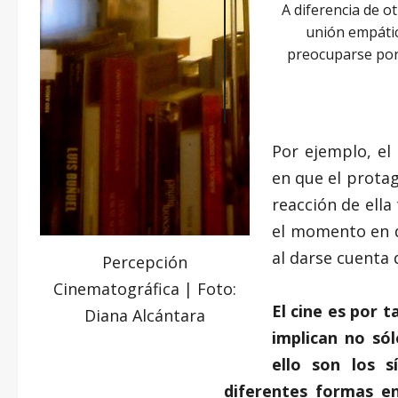
A diferencia de o
unión empátic
preocuparse por 
Por ejemplo, el
en que el prota
reacción de ella
el momento en q
al darse cuenta 
Percepción
Cinematográfica | Foto:
El cine es por 
Diana Alcántara
implican no só
ello son los s
diferentes formas en