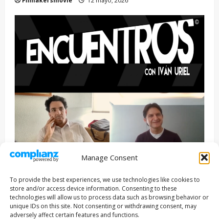
Filmakersmovie
12 mayo, 2026
Manage Consent
Entrevista
Series
To provide the best experiences, we use technologies like cookies to
ENCUENTROS CON IVÁN URIEL T3E22: JUAN PATRICIO
store and/or access device information. Consenting to these
RIVEROLL
technologies will allow us to process data such as browsing behavior or
unique IDs on this site. Not consenting or withdrawing consent, may
Filmakersmovie
5 mayo, 2026
adversely affect certain features and functions.