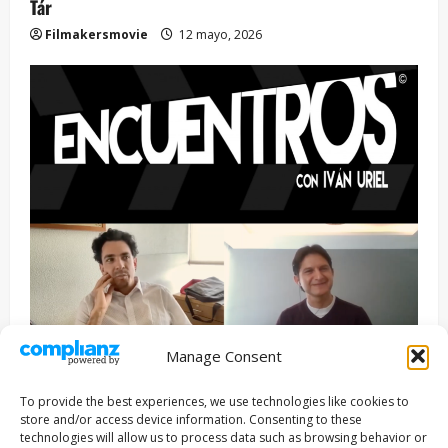
Tár
Filmakersmovie
12 mayo, 2026
Manage Consent
Entrevista
Series
To provide the best experiences, we use technologies like cookies to
ENCUENTROS CON IVÁN URIEL T3E22: JUAN PATRICIO
store and/or access device information. Consenting to these
RIVEROLL
technologies will allow us to process data such as browsing behavior or