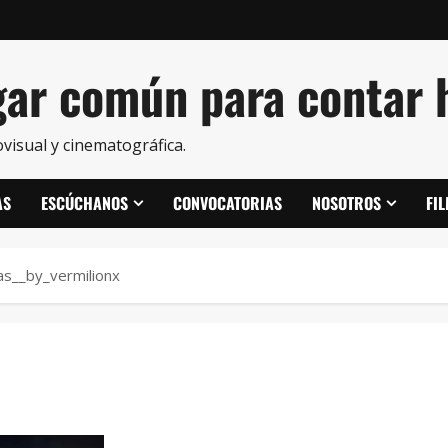
ar común para contar h
visual y cinematográfica.
AS
ESCÚCHANOS
CONVOCATORIAS
NOSOTROS
FI
las__by_vermilionx