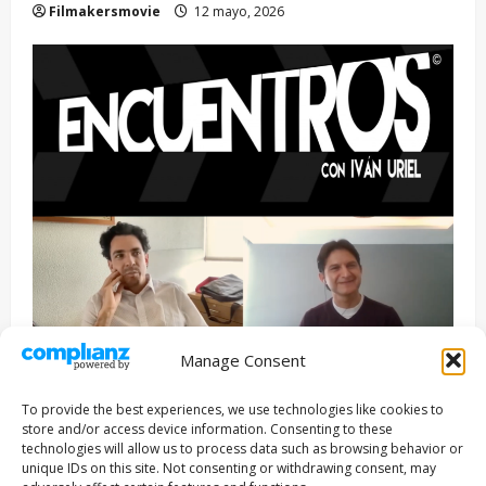
Filmakersmovie
12 mayo, 2026
Manage Consent
Entrevista
Series
To provide the best experiences, we use technologies like cookies to
ENCUENTROS CON IVÁN URIEL T3E22: JUAN PATRICIO
store and/or access device information. Consenting to these
RIVEROLL
technologies will allow us to process data such as browsing behavior or
unique IDs on this site. Not consenting or withdrawing consent, may
Filmakersmovie
5 mayo, 2026