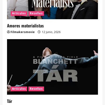
Artículos
Reseñas
Amores materialistas
Filmakersmovie
12 junio, 2026
Artículos
Reseñas
Tár