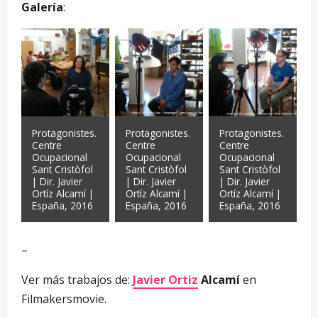
Galería
:
Protagonistes.
Protagonistes.
Protagonistes.
Centre
Centre
Centre
Ocupacional
Ocupacional
Ocupacional
Sant Cristòfol
Sant Cristòfol
Sant Cristòfol
| Dir. Javier
| Dir. Javier
| Dir. Javier
Ortíz Alcamí |
Ortíz Alcamí |
Ortíz Alcamí |
España, 2016
España, 2016
España, 2016
–
Ver más trabajos de:
Javier Ortiz
Alcamí
en
Filmakersmovie.