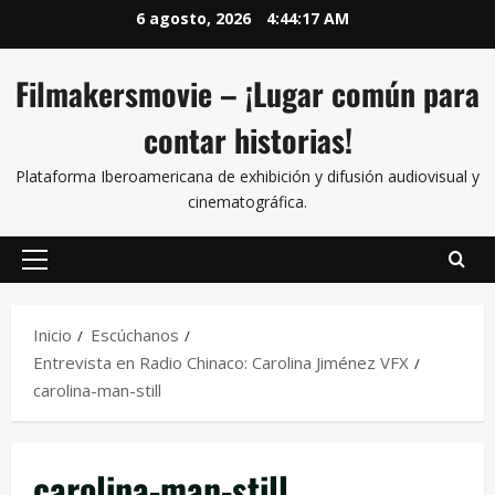
6 agosto, 2026
4:44:17 AM
Filmakersmovie – ¡Lugar común para
contar historias!
Plataforma Iberoamericana de exhibición y difusión audiovisual y
cinematográfica.
Inicio
Escúchanos
Entrevista en Radio Chinaco: Carolina Jiménez VFX
carolina-man-still
carolina-man-still