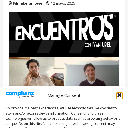
Filmakersmovie
12 mayo, 2026
Manage Consent
Entrevista
Series
To provide the best experiences, we use technologies like cookies to
ENCUENTROS CON IVÁN URIEL T3E22: JUAN PATRICIO
store and/or access device information. Consenting to these
RIVEROLL
technologies will allow us to process data such as browsing behavior or
unique IDs on this site. Not consenting or withdrawing consent, may
Filmakersmovie
5 mayo, 2026