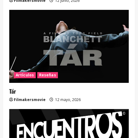
Filmakersmovie
12 junio, 2026
Artículos
Reseñas
Tár
Filmakersmovie
12 mayo, 2026