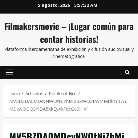
5 agosto, 2026
5:57:32 AM
Filmakersmovie – ¡Lugar común para
contar historias!
Plataforma Iberoamericana de exhibición y difusión audiovisual y
cinematográfica.
Inicio
Artículos
Riddle of Fire
MV5BZDA0MDcyNWQtNjZhMi00ZWQ2LWI4MDktYTA3
MDkwODQ3NDA5XkEyXkFqcGc@._V1_
MV5BZDA0MDcyNWQtNjZhMi