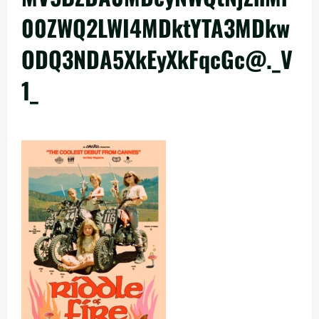
00ZWQ2LWI4MDktYTA3MDkw
ODQ3NDA5XkEyXkFqcGc@._V
1_