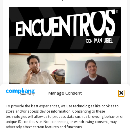
Manage Consent
Entrevista
Series
To provide the best experiences, we use technologies like cookies to
ENCUENTROS CON IVÁN URIEL T3E22: JUAN PATRICIO
store and/or access device information. Consenting to these
RIVEROLL
technologies will allow us to process data such as browsing behavior or
unique IDs on this site. Not consenting or withdrawing consent, may
Filmakersmovie
5 mayo, 2026
adversely affect certain features and functions.