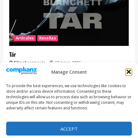
Artículos
Reseñas
Tár
Filmakersmovie
12 mayo, 2026
Manage Consent
Entrevista
Series
To provide the best experiences, we use technologies like cookies to
ENCUENTROS CON IVÁN URIEL T3E22: JUAN PATRICIO
store and/or access device information. Consenting to these
RIVEROLL
technologies will allow us to process data such as browsing behavior or
unique IDs on this site. Not consenting or withdrawing consent, may
Filmakersmovie
5 mayo, 2026
adversely affect certain features and functions.
Copyright © Todos los derechos reservados 2026
|
ACCEPT
MoreNews
por AF themes.