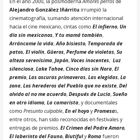
En el año 2000, la posmoderna
Amores perros
de
Alejandro González Iñárritu
irrumpió la
cinematografía, sumando atención internacional
hacia el cine mexicano, cintas como
El infierno
,
Un
día sin mexicanos
,
Y tu mamá también
,
Arráncame la vida
,
Año bisiesto
,
Temporada de
patos
,
El violín
,
Güeros
,
Perfume de violetas
,
Su
alteza serenísima
,
Japón
,
Voces inocentes
,
Luz
silenciosa
,
Lake Tahoe
,
Cinco días sin Nora
,
El
premio
,
Las oscuras primaveras
,
Las elegidas
,
La
zona
,
Los herederos del Pueblo que no existe
,
Del
olvido al no me acuerdo
,
Después de Lucía
,
Sueño
en otro idioma
,
La camarista
, y documentales
como
Presunto culpable
,
En el hoyo
y
Promesa
s
,
entre otros, han sido reconocidas en festivales y
entregas de premios.
El Crimen del Padre Amaro
,
El laberinto del Fauno
,
Biutiful
y
Roma
fueron