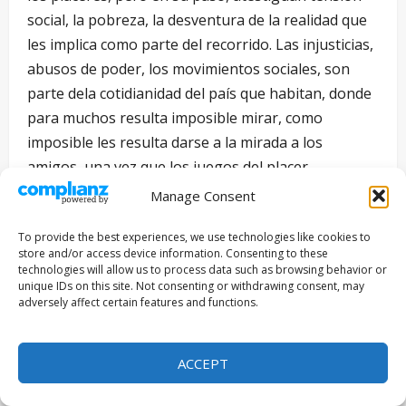
social, la pobreza, la desventura de la realidad que
les implica como parte del recorrido. Las injusticias,
abusos de poder, los movimientos sociales, son
parte dela cotidianidad del país que habitan, donde
para muchos resulta imposible mirar, como
imposible les resulta darse a la mirada a los
amigos, una vez que los juegos del placer
desembocan en lo inesperado.
Manage Consent
El dúo convertido en trío, imprime en los amigos el
To provide the best experiences, we use technologies like cookies to
store and/or access device information. Consenting to these
deseo carnal de su nueva compañía, 10 años
technologies will allow us to process data such as browsing behavior or
mayor, que se adentra más que la carne en sus
unique IDs on this site. Not consenting or withdrawing consent, may
adversely affect certain features and functions.
vidas, como si estos fuesen los últimos días de una
mortífera sentencia. Pletórica de significados en los
nombres, apellidos, lugares y manifiestos,
Y tu
ACCEPT
mamá también
se convirtió en una película definitiva
del cine mexicano, una irónica y cruda visión de los