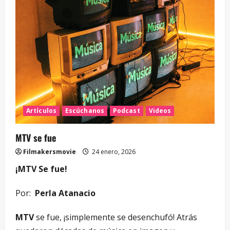
Artículos
Escúchanos
Podcast
Videos
MTV se fue
Filmakersmovie
24 enero, 2026
¡MTV Se fue!
Por:
Perla Atanacio
MTV
se fue, ¡simplemente se desenchufó! Atrás