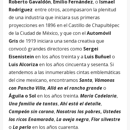
Roberto Gavaldón
,
Emilio Fernández
, o
Ismael
Rodríguez
entre otros, acompasaron la plenitud
de una industria que iniciara sus primeras
proyecciones en 1896 en el Castillo de Chapultépec
de la Ciudad de México, y que con el
Automóvil
Gris
de 1919 iniciara una senda creativa que
convocó grandes directores como
Sergei
Eisenistein
en los años treinta y a
Luis Buñuel
o
Luis Alcoriza
en los años cincuenta y sesenta. Si
atendemos a las innumerables cintas emblemáticas
del cine mexicano, encontramos
Santa
,
Vámonos
con Pancho Villa
,
Allá en el rancho grande
o
Águila o Sol
en los años treinta.
María Cadelaria
,
Una familia de tantas
,
Ahí está el detalle
,
Campeón sin corona
,
Nosotros los pobres
,
Ustedes
los ricos
Enamorada
,
La oveja negra
,
Flor silvestre
o
La perla
en los años cuarenta.