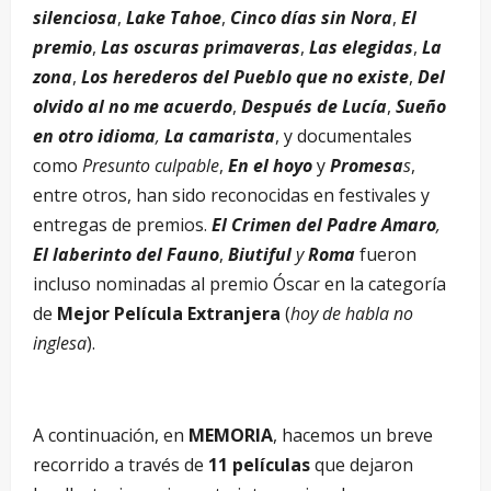
silenciosa
,
Lake Tahoe
,
Cinco días sin Nora
,
El
premio
,
Las oscuras primaveras
,
Las elegidas
,
La
zona
,
Los herederos del Pueblo que no existe
,
Del
olvido al no me acuerdo
,
Después de Lucía
,
Sueño
en otro idioma
,
La camarista
, y documentales
como
Presunto culpable
,
En el hoyo
y
Promesa
s
,
entre otros, han sido reconocidas en festivales y
entregas de premios.
El Crimen del Padre Amaro
,
El laberinto del Fauno
,
Biutiful
y
Roma
fueron
incluso nominadas al premio Óscar en la categoría
de
Mejor Película Extranjera
(
hoy de habla no
inglesa
).
A continuación, en
MEMORIA
, hacemos un breve
recorrido a través de
11 películas
que dejaron