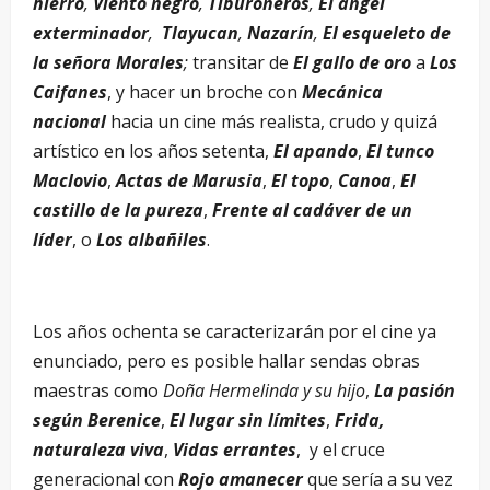
hierro
,
Viento negro
,
Tiburoneros
,
El ángel
exterminador
,
Tlayucan
,
Nazarín
,
El esqueleto de
la señora Morales
;
transitar de
El gallo de oro
a
Los
Caifanes
, y hacer un broche con
Mecánica
nacional
hacia un cine más realista, crudo y quizá
artístico en los años setenta,
El apando
,
El tunco
Maclovio
,
Actas de Marusia
,
El topo
,
Canoa
,
El
castillo de la pureza
,
Frente al cadáver de un
líder
, o
Los albañiles
.
Los años ochenta se caracterizarán por el cine ya
enunciado, pero es posible hallar sendas obras
maestras como
Doña Hermelinda y su hijo
,
La pasión
según Berenice
,
El lugar sin límites
,
Frida,
naturaleza viva
,
Vidas errantes
, y el cruce
generacional con
Rojo amanecer
que sería a su vez