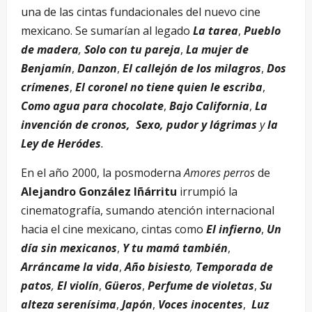
una de las cintas fundacionales del nuevo cine
mexicano. Se sumarían al legado
La tarea
,
Pueblo
de madera
,
Solo con tu pareja
,
La mujer de
Benjamín
,
Danzon
,
El callejón de los milagros
,
Dos
crímenes
,
El coronel no tiene quien le escriba
,
Como agua para chocolate
,
Bajo California
,
La
invención de cronos,
Sexo, pudor y lágrimas
y
la
Ley de Heródes
.
En el año 2000, la posmoderna
Amores perros
de
Alejandro González Iñárritu
irrumpió la
cinematografía, sumando atención internacional
hacia el cine mexicano, cintas como
El infierno
,
Un
día sin mexicanos
,
Y tu mamá también
,
Arráncame la vida
,
Año bisiesto
,
Temporada de
patos
,
El violín
,
Güeros
,
Perfume de violetas
,
Su
alteza serenísima
,
Japón
,
Voces inocentes
,
Luz