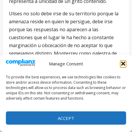
representa a unicidad de un grito contenido.
Ulises no solo debe irse de su territorio porque la
amenaza reside en quien le persigue, debe irse
porque las respuestas no aparecen a las
cuestiones que el lugar le ha hecho a constante
marginación u obcecación de no aceptar lo que
semejamos distinto. Monterrey como palestra de
las luchas violentas y de las armas que laceran
Manage Consent
como lacera el prejuicio, Frías presenta una vívida
postal documental en la fotografía de Damián
To provide the best experiences, we use technologies like cookies to
store and/or access device information. Consenting to these
García, cuya magnífica ambientación hace del
technologies will allow us to process data such as browsing behavior or
vestuario de Magdalena de la Riva y Gabriela
unique IDs on this site. Not consenting or withdrawing consent, may
adversely affect certain features and functions.
Fernández, una estampa referente que le permite a
la audiencia llenarse del espacio que Ulises cavila.
ACCEPT
Nominada a Premio Goya y ganadora del Festival de
Cine de Morelia y del premio Ariel a Mejor Película,