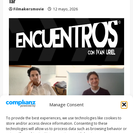
Tár
Filmakersmovie
12 mayo, 2026
Manage Consent
Entrevista
Series
To provide the best experiences, we use technologies like cookies to
ENCUENTROS CON IVÁN URIEL T3E22: JUAN PATRICIO
store and/or access device information. Consenting to these
RIVEROLL
technologies will allow us to process data such as browsing behavior or