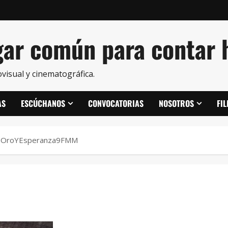
ar común para contar h
visual y cinematográfica.
AS
ESCÚCHANOS
CONVOCATORIAS
NOSOTROS
FI
eOroYEsperanza9FMM