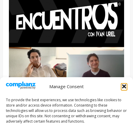
Manage Consent
Entrevista
Series
To provide the best experiences, we use technologies like cookies to
ENCUENTROS CON IVÁN URIEL T3E22: JUAN PATRICIO
store and/or access device information. Consenting to these
RIVEROLL
technologies will allow us to process data such as browsing behavior or
unique IDs on this site. Not consenting or withdrawing consent, may
Filmakersmovie
5 mayo, 2026
adversely affect certain features and functions.